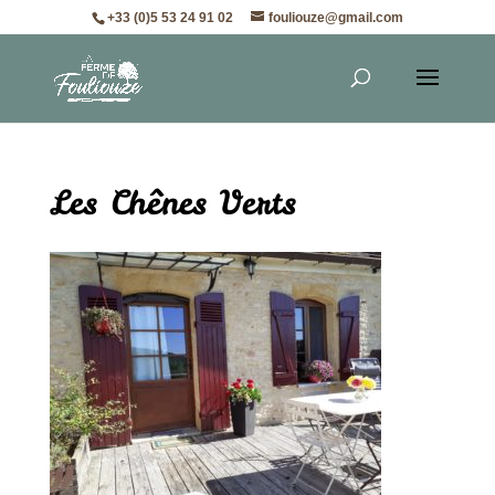
+33 (0)5 53 24 91 02
fouliouze@gmail.com
Les Chênes Verts