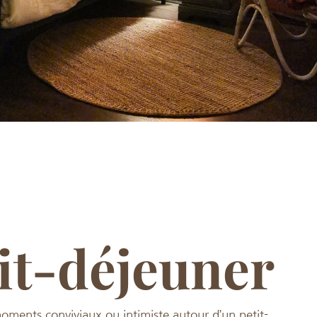
it-déjeuner
oments conviviaux ou intimiste autour d’un petit-