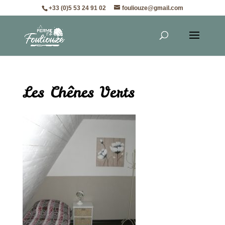
+33 (0)5 53 24 91 02
fouliouze@gmail.com
Les Chênes Verts