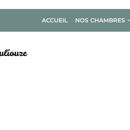
ACCUEIL
NOS CHAMBRES
uliouze